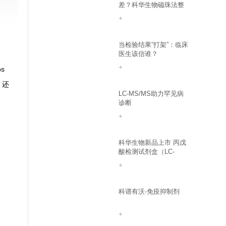
差？科华生物磁珠法整
体解决方案，助力临床
+
质谱自动化升级
当检验结果“打架”：临床
医生该信谁？
+
s
，还
LC-MS/MS助力罕见病
诊断
+
科华生物新品上市 丙戊
酸检测试剂盒（LC-
MS/MS）
+
科谱有沃-免疫抑制剂
+