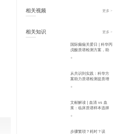
相关
视频
更多 >
相关
知识
更多 >
国际癫痫关爱日 | 科华丙
戊酸质谱检测方案，助
力癫痫个体化精准诊疗
+
从共识到实践：科华方
案助力质谱检测提质增
效
+
文献解读 | 血清 vs 血
浆：临床质谱样本选择
避坑指南
+
步骤繁琐？耗时？误