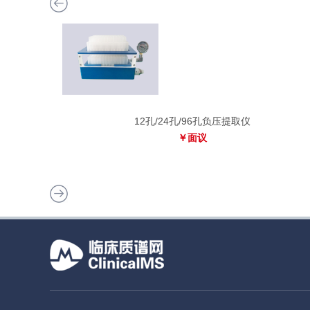
12孔/24孔/96孔负压提取仪
￥面议