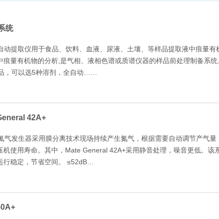
系统
量全自动提取仪用于食品、饮料、血液、尿液、土壤、等样品提取液中痕量
中痕量有机物的分析,是气相、液相色谱或质谱仪器的样品前处理制备系统
品，可以选5种溶剂，全自动……
neral 42A+
l 42A+ 氮气发生器采用膜分离技术现场持续产生氮气，根据需要自动调节产气
使用寿命。其中，Mate General 42A+采用静音处理，噪音更低。该
行稳定，节省空间。 ≤52dB…
0A+