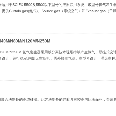
发生器适用于SCIEX 5500及5500以下型号的液质联用系统。该型号氮气
urtain gas(氮气)、Source gas（零级空气）和Exhaust gas（
0M/N80M/N120M/N250M
80M/N120M/N250M 氮气发生器采用膜分离技术现场持续产生氮气，壁挂
音设计，运行稳定,内部无空压机，需外接空气源。多型号设计，满足多种
S 基质采用聚合法制备的高纯硅胶。此方法制备的硅胶具有较高的比表面积，普