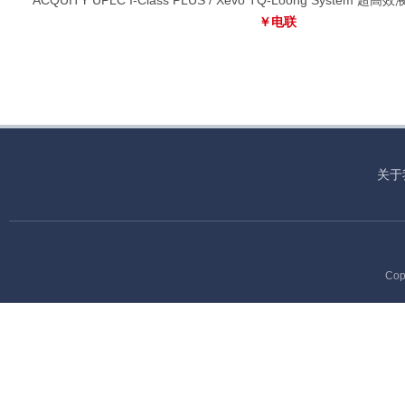
ACQUITY UPLC I-Class PLUS / Xevo TQ-Loong Syste
￥电联
关于
Cop